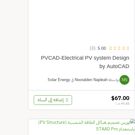
(3)
5.00
PVCAD-Electrical PV system Des
by Auto
بواسطة
في
Solar Energy
Nooralden Najdeah