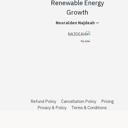
اشترك
Head of Business
Development ,
Engineering Manager ,
Renewable Energy
Growth
— Nooralden Najdeah