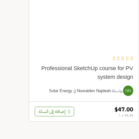
بواسطة
في
Solar Energy
Nooralden Najdeah
$67
إضافة إلى السلة
د.ا
Professional SketchUp course fo