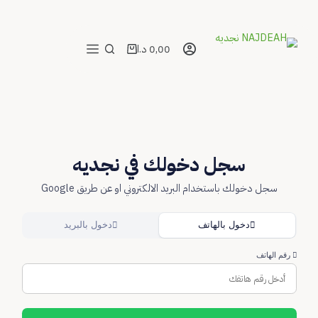
0,00
د.ا
عربة
التسوق
سجل دخولك في نجديه
سجل دخولك باستخدام البريد الالكتروني او عن طريق Google
دخول بالهاتف
دخول بالبريد
م الهاتف