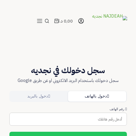
0,00
د.ا
عربة
التسوق
سجل دخولك في نجديه
سجل دخولك باستخدام البريد الالكتروني او عن طريق Google
دخول بالهاتف
دخول بالبريد
م الهاتف