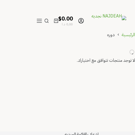
$0.00
عربة
0,00
د.ا
التسوق
دوره
منتجات تتوافق مع اختيارك.